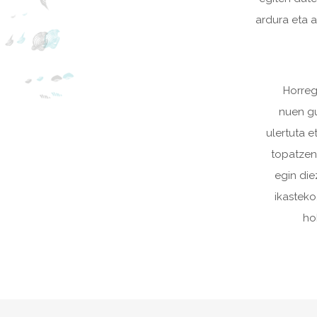
ardura eta 
Horreg
nuen gu
ulertuta e
topatzen 
egin die
ikasteko
ho