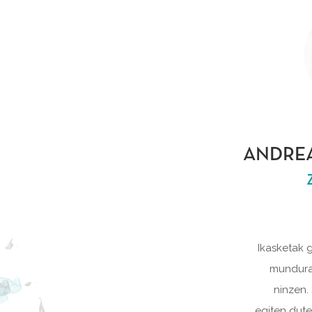
ANDRE
Ikasketak g
mundura
ninzen.
egiten dute