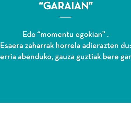
“GARAIAN”
Edo “momentu egokian” .
Esaera zaharrak horrela adierazten du
 erria abenduko, gauza guztiak bere gar