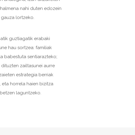
ahalmena nahi duten edozein
gauza lortzeko.
atik guztiagatik erabaki
ne hau sortzea: familiak
ta babestuta sentiarazteko;
dituzten zailtasunei aurre
zaieten estrategia berriak
, eta horrela haien bizitza
betzen laguntzeko.