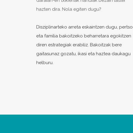
Garaian-en txikienak handiak bezain laster
hazten dira. Nola egiten dugu?
Disziplinarteko arreta eskaintzen dugu, perts
eta familia bakoitzeko beharretara egokitzen
diren estrategiak erabiliz. Bakoitzak bere
gaitasunaz gozatu, ikasi eta haztea daukagu
helburu.