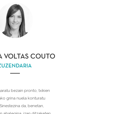
A VOLTAS COUTO
ZUZENDARIA
aratu bezain pronto, txikien
ko grina nuela konturatu
 Sinestezina da, benetan,
n ahalegina, izan ditzaketen