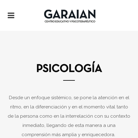
PSICOLOGÍA
Desde un enfoque sist
é
mico, se pone la atenci
ó
n en el
ritmo, en la diferenciaci
ó
n y en el momento vital tanto
de la persona como en la interrelaci
ó
n con su contexto
inmediato, llegando de esta manera a una
comprensi
ó
n m
á
s amplia y enriquecedora.