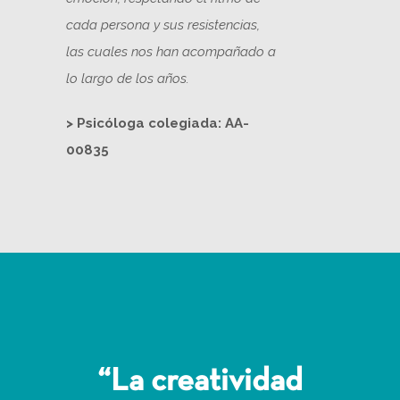
cada persona y sus resistencias,
las cuales nos han acompa
ñ
ado a
lo largo de los a
ñ
os.
> Psicóloga colegiada: AA-
00835
“La creatividad