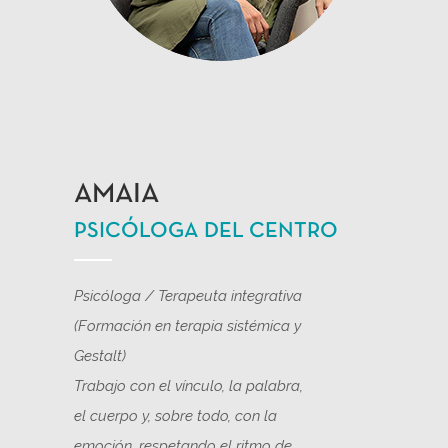
AMAIA
PSICÓLOGA DEL CENTRO
Psic
ó
loga / Terapeuta integrativa
(Formaci
ó
n en terapia sist
é
mica y
Gestalt)
Trabajo con el v
í
nculo, la palabra,
el cuerpo y, sobre todo, con la
emoci
ó
n, respetando el ritmo de