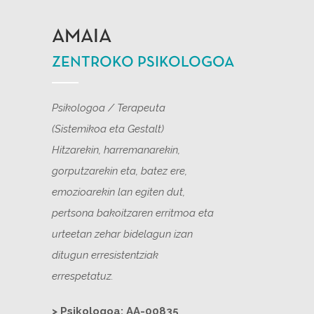
AMAIA
ZENTROKO PSIKOLOGOA
Psikologoa / Terapeuta
(Sistemikoa eta Gestalt)
Hitzarekin, harremanarekin,
gorputzarekin eta, batez ere,
emozioarekin lan egiten dut,
pertsona bakoitzaren erritmoa eta
urteetan zehar bidelagun izan
ditugun erresistentziak
errespetatuz.
> Psikologoa: AA-00835