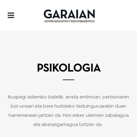
PSIKOLOGIA
Ikuspegi sistemiko batetik, arreta erritmoan, pertsonaren
bizi-unean eta bere hurbileko testuinguruarekin duen
harremanean jartzen da. Hori esker, ulermen zabalagoa
eta aberasgarriagoa lortzen da.