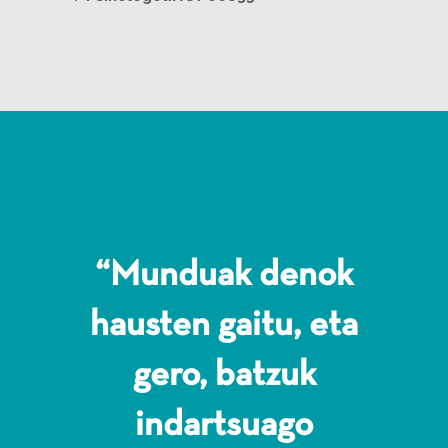
“Munduak denok
hausten gaitu, eta
gero, batzuk
indartsuago