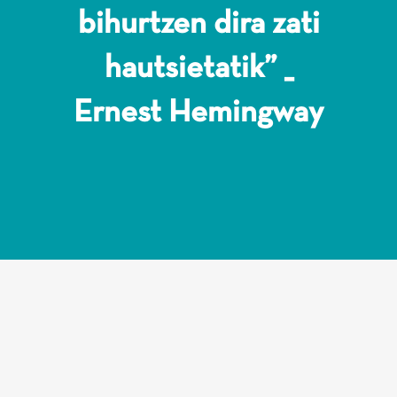
bihurtzen dira zati
hautsietatik” _
Ernest Hemingway